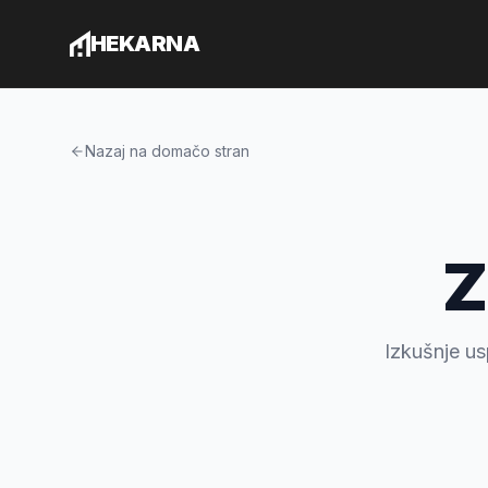
Preskoči na vsebino
HEKARNA
Nazaj na domačo stran
Z
Izkušnje us