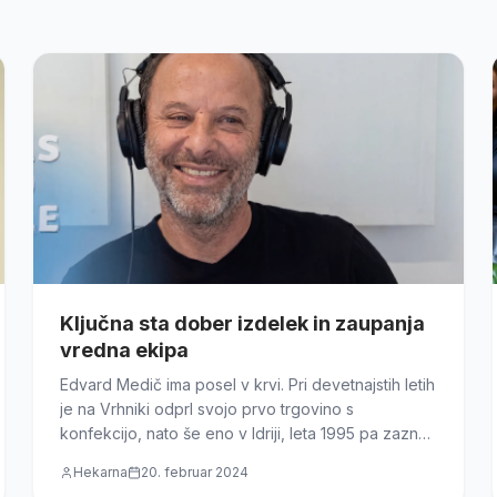
Ključna sta dober izdelek in zaupanja
vredna ekipa
Edvard Medič ima posel v krvi. Pri devetnajstih letih
je na Vrhniki odprl svojo prvo trgovino s
konfekcijo, nato še eno v Idriji, leta 1995 pa zaznal
priložnost v logistiki. Ustanovil je hitro pošto M-
Hekarna
20. februar 2024
Express, ki je hitro zrasla na 130 ljudi.