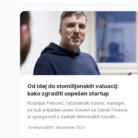
Od idej do stomilijonskih valuacij:
kako zgraditi uspešen startup
Rodoljub Petrović, računalniški inženir, manager,
pa tudi priljubljen pisec kolumn za časnik Finance,
je spregovoril o zadnjih tehnoloških trendih,
prihodnosti umetne inteligence in kako razviti
Hekarna
10. december 2023
uspešen digitalni produkt.