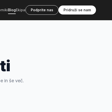
rniki
Blog
Ekipa
Podprite nas
Pridruži se nam
ti
e in še več.