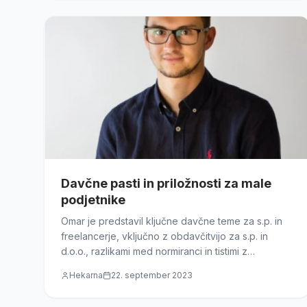
Davčne pasti in priložnosti za male
podjetnike
Omar je predstavil ključne davčne teme za s.p. in
freelancerje, vključno z obdavčitvijo za s.p. in
d.o.o., razlikami med normiranci in tistimi z
dejanskimi stroški ter obveznim in prostovoljnim
Hekarna
22. september 2023
vstopom v sistem DDV.