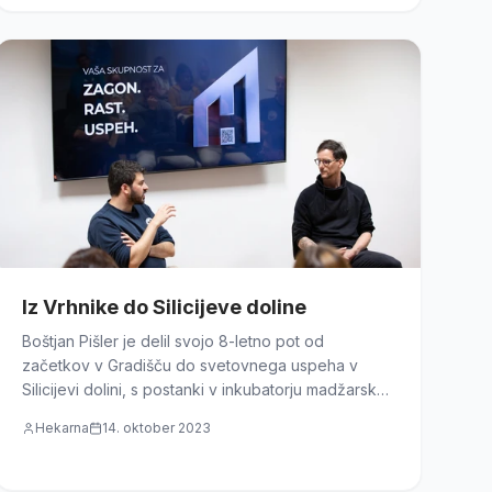
Iz Vrhnike do Silicijeve doline
Boštjan Pišler je delil svojo 8-letno pot od
začetkov v Gradišču do svetovnega uspeha v
Silicijevi dolini, s postanki v inkubatorju madžarske
banke in ameriškimi investicijami.
Hekarna
14. oktober 2023