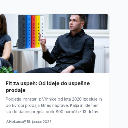
Fit za uspeh: Od ideje do uspešne
prodaje
Podjetje Ironstar iz Vrhnike od leta 2020 izdeluje in
po Evropi prodaja fitnes naprave. Katja in Klemen
sta do danes prejela prek 800 naročil iz 13 držav in
ustvarila več kot pol millijona evrov prihodkov.
Hekarna
18. januar 2024