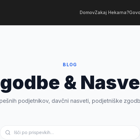
Domov
Zakaj Hekarna?
Govo
BLOG
godbe & Nasve
pešnih podjetnikov, davčni nasveti, podjetniške zgodb