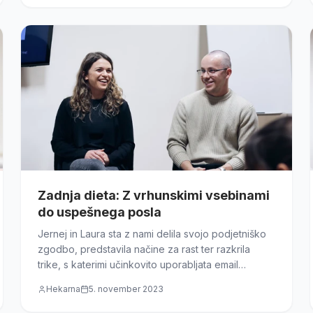
Zadnja dieta: Z vrhunskimi vsebinami
do uspešnega posla
Jernej in Laura sta z nami delila svojo podjetniško
zgodbo, predstavila načine za rast ter razkrila
trike, s katerimi učinkovito uporabljata email
marketing, Instagram in druge digitalne kanale pri
Hekarna
5. november 2023
prodaji.