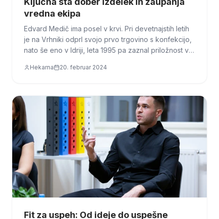
Ključna sta dober izdelek in zaupanja
vredna ekipa
Edvard Medič ima posel v krvi. Pri devetnajstih letih
je na Vrhniki odprl svojo prvo trgovino s konfekcijo,
nato še eno v Idriji, leta 1995 pa zaznal priložnost v
logistiki. Ustanovil je hitro pošto M-Express, ki je hitro
Hekarna
20. februar 2024
zrasla na 130 ljudi.
Fit za uspeh: Od ideje do uspešne