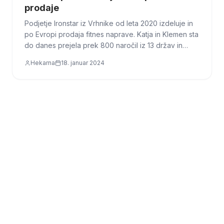
prodaje
Podjetje Ironstar iz Vrhnike od leta 2020 izdeluje in
po Evropi prodaja fitnes naprave. Katja in Klemen sta
do danes prejela prek 800 naročil iz 13 držav in
ustvarila več kot pol millijona evrov prihodkov.
Hekarna
18. januar 2024