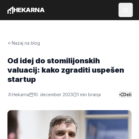
Preskoči na vsebino
HEKARNA
Domov
Zakaj Hekarna?
Govorniki
Nazaj na blog
Blog
Ekipa
Od idej do stomilijonskih
Podprite nas
valuacij: kako zgraditi uspešen
startup
Pridruži se nam
Hekarna
10. december 2023
1
min branja
Deli