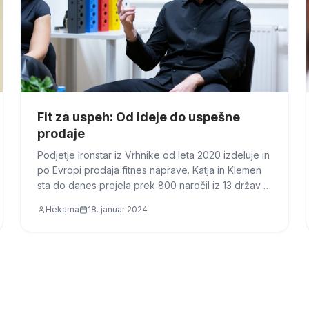
Fit za uspeh: Od ideje do uspešne
prodaje
Podjetje Ironstar iz Vrhnike od leta 2020 izdeluje in
po Evropi prodaja fitnes naprave. Katja in Klemen
sta do danes prejela prek 800 naročil iz 13 držav in
ustvarila več kot pol millijona evrov prihodkov.
Hekarna
18. januar 2024