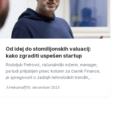
Od idej do stomilijonskih valuacij:
kako zgraditi uspešen startup
Rodoljub Petrović, računalniški inženir, manager,
pa tudi priljubljen pisec kolumn za časnik Finance,
je spregovoril o zadnjih tehnoloških trendih,
prihodnosti umetne inteligence in kako razviti
Hekarna
10. december 2023
uspešen digitalni produkt.