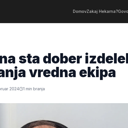
Domov
Zakaj Hekarna?
Govo
na sta dober izdele
nja vredna ekipa
bruar 2024
1
min branja