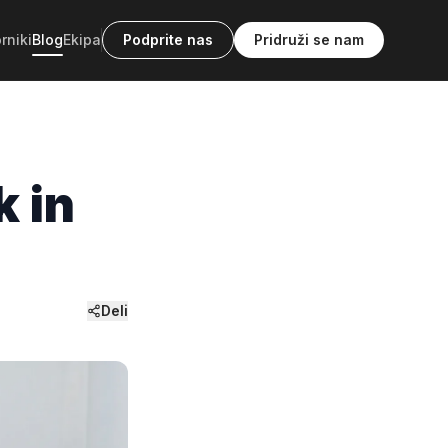
rniki
Blog
Ekipa
Podprite nas
Pridruži se nam
k in
Deli