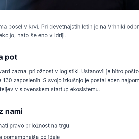
 posel v krvi. Pri devetnajstih letih je na Vrhniki odpr
kcijo, nato še eno v Idriji.
a pot
ard zaznal priložnost v logistiki. Ustanovil je hitro pošt
 na 130 zaposlenih. S svojo izkušnjo je postal eden najp
teljev v slovenskem startup ekosistemu.
 z nami
ati pravo priložnost na trgu
pa pomembnejša od ideje