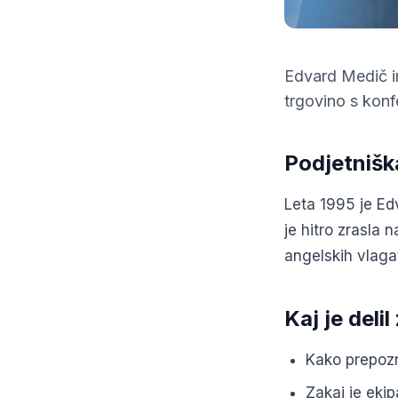
Edvard Medič ima
trgovino s konfe
Podjetnišk
Leta 1995 je Edv
je hitro zrasla
angelskih vlaga
Kaj je delil
Kako prepozn
Zakaj je eki