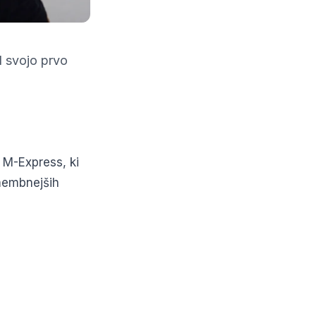
l svojo prvo
o M-Express, ki
omembnejših