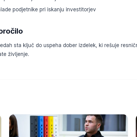
ade podjetnike pri iskanju investitorjev
oročilo
edah sta ključ do uspeha dober izdelek, ki rešuje resnič
ate življenje.