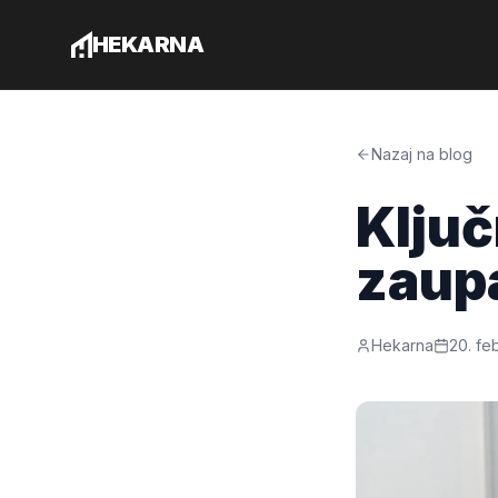
Preskoči na vsebino
HEKARNA
Nazaj na blog
Ključ
zaupa
Hekarna
20. fe