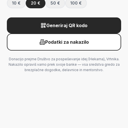
10
€
20
€
50
€
100
€
Generiraj QR kodo
Podatki za nakazilo
Donacijo prejme
Društvo za pospeševanje idej
(Hekarna), Vrhnika.
Nakazilo opraviš varno prek svoje banke — vsa sredstva gredo za
brezplačne dogodke, delavnice in mentorstvo.