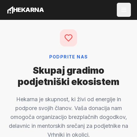
Preskoči na vsebino
HEKARNA
Domov
Zakaj Hekarna?
Govorniki
Blog
Ekipa
PODPRITE NAS
Podprite nas
Skupaj gradimo
podjetniški ekosistem
Pridruži se nam
Hekarna je skupnost, ki živi od energije in
podpore svojih članov. Vaša donacija nam
omogoča organizacijo brezplačnih dogodkov,
delavnic in mentorskih srečanj za podjetnike na
Vrhniki in okolici.