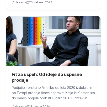
Hekarna
20. februar 2024
zrasla na 130 ljudi.
Fit za uspeh: Od ideje do uspešne
prodaje
Podjetje Ironstar iz Vrhnike od leta 2020 izdeluje in
po Evropi prodaja fitnes naprave. Katja in Klemen sta
do danes prejela prek 800 naročil iz 13 držav in
ustvarila več kot pol millijona evrov prihodkov.
Hekarna
18. januar 2024