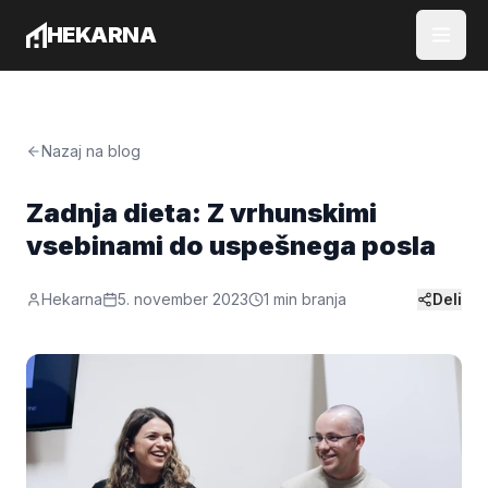
Preskoči na vsebino
HEKARNA
Domov
Zakaj Hekarna?
Govorniki
Nazaj na blog
Blog
Ekipa
Zadnja dieta: Z vrhunskimi
Podprite nas
vsebinami do uspešnega posla
Pridruži se nam
Hekarna
5. november 2023
1
min branja
Deli