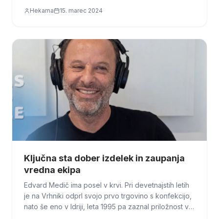
podjetniške rasti.
Hekarna
15. marec 2024
Ključna sta dober izdelek in zaupanja
vredna ekipa
Edvard Medič ima posel v krvi. Pri devetnajstih letih
je na Vrhniki odprl svojo prvo trgovino s konfekcijo,
nato še eno v Idriji, leta 1995 pa zaznal priložnost v
logistiki. Ustanovil je hitro pošto M-Express, ki je hitro